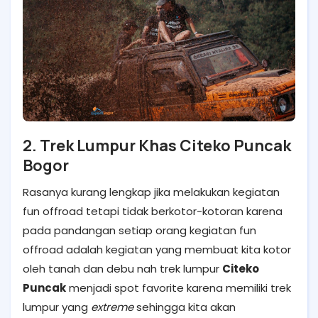
2. Trek Lumpur Khas Citeko Puncak
Bogor
Rasanya kurang lengkap jika melakukan kegiatan
fun offroad tetapi tidak berkotor-kotoran karena
pada pandangan setiap orang kegiatan fun
offroad adalah kegiatan yang membuat kita kotor
oleh tanah dan debu nah trek lumpur
Citeko
Puncak
menjadi spot favorite karena memiliki trek
lumpur yang
extreme
sehingga kita akan