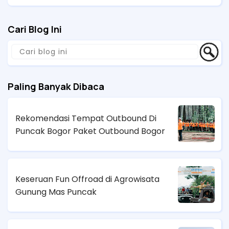
Cari Blog Ini
Paling Banyak Dibaca
Rekomendasi Tempat Outbound Di
Puncak Bogor Paket Outbound Bogor
Keseruan Fun Offroad di Agrowisata
Gunung Mas Puncak