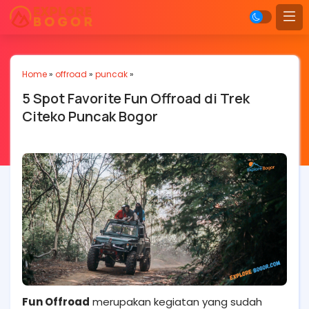
Home
»
offroad
»
puncak
»
5 Spot Favorite Fun Offroad di Trek
Citeko Puncak Bogor
Fun Offroad
merupakan kegiatan yang sudah