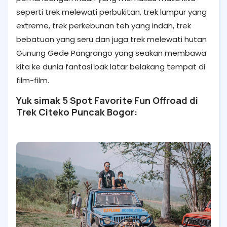
seperti trek melewati perbukitan, trek lumpur yang
extreme, trek perkebunan teh yang indah, trek
bebatuan yang seru dan juga trek melewati hutan
Gunung Gede Pangrango yang seakan membawa
kita ke dunia fantasi bak latar belakang tempat di
film-film.
Yuk simak 5 Spot Favorite Fun Offroad di
Trek Citeko Puncak Bogor: