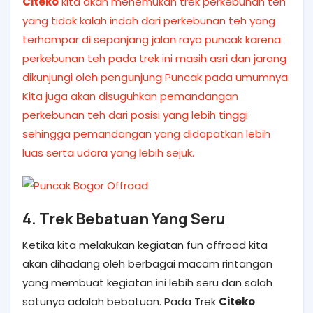
Citeko
kita akan menemukan trek perkebunan teh
yang tidak kalah indah dari perkebunan teh yang
terhampar di sepanjang jalan raya puncak karena
perkebunan teh pada trek ini masih asri dan jarang
dikunjungi oleh pengunjung Puncak pada umumnya.
Kita juga akan disuguhkan pemandangan
perkebunan teh dari posisi yang lebih tinggi
sehingga pemandangan yang didapatkan lebih
luas serta udara yang lebih sejuk.
4. Trek Bebatuan Yang Seru
Ketika kita melakukan kegiatan fun offroad kita
akan dihadang oleh berbagai macam rintangan
yang membuat kegiatan ini lebih seru dan salah
satunya adalah bebatuan. Pada Trek
Citeko