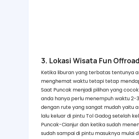
3. Lokasi Wisata Fun Offroa
Ketika liburan yang terbatas tentunya an
menghemat waktu tetapi tetap mendapa
Saat Puncak menjadi pilihan yang cocok k
anda hanya perlu menempuh waktu 2-3 J
dengan rute yang sangat mudah yaitu a
lalu keluar di pintu Tol Gadog setelah k
Puncak-Cianjur dan ketika sudah men
sudah sampai di pintu masuknya mulai d