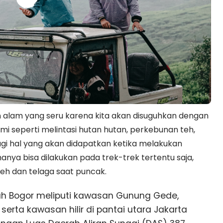
n alam yang seru karena kita akan disuguhkan dengan
ami seperti melintasi hutan hutan, perkebunan teh,
agi hal yang akan didapatkan ketika melakukan
hanya bisa dilakukan pada trek-trek tertentu saja,
eh dan telaga saat puncak.
rah Bogor meliputi kawasan Gunung Gede,
erta kawasan hilir di pantai utara Jakarta