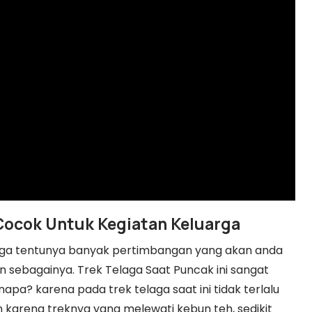
 Cocok Untuk Kegiatan Keluarga
arga tentunya banyak pertimbangan yang akan anda
in sebagainya. Trek Telaga Saat Puncak ini sangat
apa? karena pada trek telaga saat ini tidak terlalu
arena treknya yang melewati kebun teh, sedikit