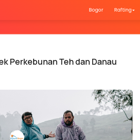
Bogor
Rafting
rek Perkebunan Teh dan Danau