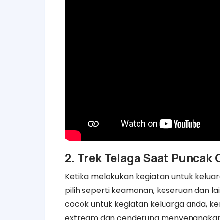
2. Trek Telaga Saat Puncak
Ketika melakukan kegiatan untuk kelu
pilih seperti keamanan, keseruan dan la
cocok untuk kegiatan keluarga anda, ken
extream dan cenderung menyenangkan k