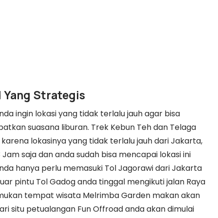
d Yang Strategis
da ingin lokasi yang tidak terlalu jauh agar bisa
tkan suasana liburan. Trek Kebun Teh dan Telaga
arena lokasinya yang tidak terlalu jauh dari Jakarta,
am saja dan anda sudah bisa mencapai lokasi ini
nda hanya perlu memasuki Tol Jagorawi dari Jakarta
eluar pintu Tol Gadog anda tinggal mengikuti jalan Raya
emukan tempat wisata Melrimba Garden makan akan
ari situ petualangan Fun Offroad anda akan dimulai